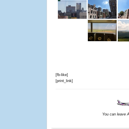
[fb-like]
[print_link]
You can leave Af