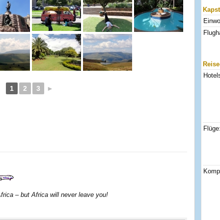
Kapst
Einwo
Flugh
Reise
Hotel
1
2
3
►
Flüge
Kompl
rica – but Africa will never leave you!