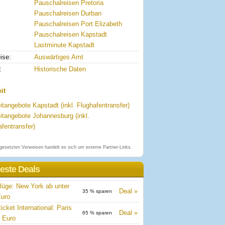
Pauschalreisen Pretoria
Pauschalreisen Durban
Pauschalreisen Port Elizabeth
Pauschalreisen Kapstadt
Lastminute Kapstadt
ise:
Auswärtiges Amt
:
Historische Daten
it
itangebote Kapstadt (inkl. Flughafentransfer)
eitangebote Johannesburg (inkl.
fentransfer)
gesetzten Verweisen handelt es sich um externe Partner-Links.
este Deals
gflüge: New York ab unter
Deal
35 % sparen
Euro
icket International: Paris
Deal
65 % sparen
 Euro