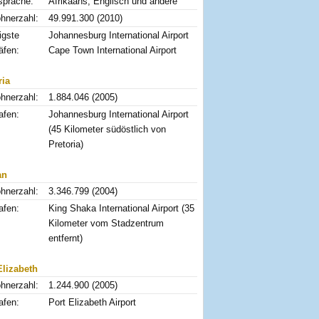
prache:
Afrikaans, Englisch und andere
hnerzahl:
49.991.300 (2010)
igste
Johannesburg International Airport
äfen:
Cape Town International Airport
ria
hnerzahl:
1.884.046 (2005)
afen:
Johannesburg International Airport
(45 Kilometer südöstlich von
Pretoria)
an
hnerzahl:
3.346.799 (2004)
afen:
King Shaka International Airport (35
Kilometer vom Stadzentrum
entfernt)
Elizabeth
hnerzahl:
1.244.900 (2005)
afen:
Port Elizabeth Airport