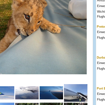
Amtss
Einwo
Wicht
Flugh
Preto
Einwo
Flugh
Durb
Einwo
Flugh
Port 
Einwo
Flugh