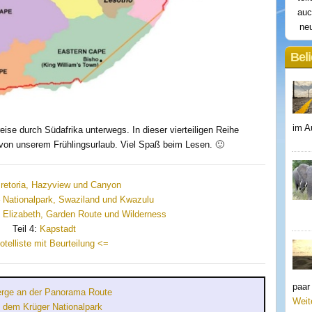
auc
neu
Beli
im A
eise durch Südafrika unterwegs. In dieser vierteiligen Reihe
s von unserem Frühlingsurlaub. Viel Spaß beim Lesen. 🙂
retoria, Hazyview und Canyon
 Nationalpark, Swaziland und Kwazulu
 Elizabeth, Garden Route und Wilderness
Teil 4:
Kapstadt
telliste mit Beurteilung <=
paar
erge an der Panorama Route
Weit
 dem Krüger Nationalpark