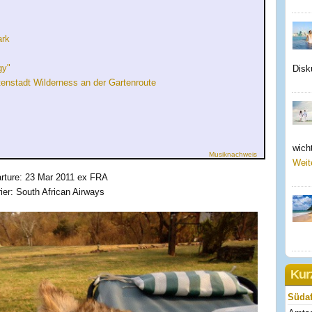
ark
gy"
Disk
enstadt Wilderness an der Gartenroute
wicht
Musiknachweis
Weit
rture: 23 Mar 2011 ex FRA
ier: South African Airways
Kur
Südaf