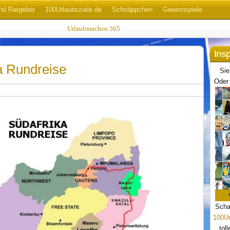
nd Ratgeber
100Urlaubsziele.de
Schnäppchen
Gewinnspiele
Urlaubmachen 365
Ins
a Rundreise
Sie
Oder 
Scha
100Ur
tol