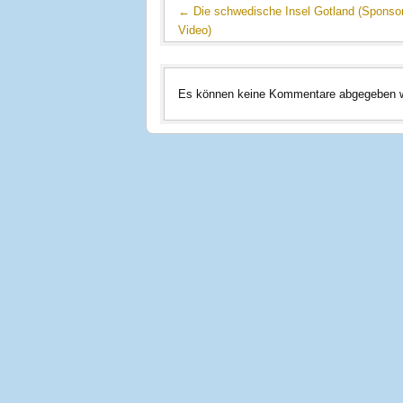
←
Die schwedische Insel Gotland (Sponso
Video)
Es können keine Kommentare abgegeben 