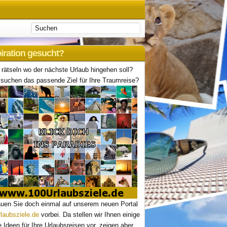
piration gesucht?
 rätseln wo der nächste Urlaub hingehen soll?
suchen das passende Ziel für Ihre Traumreise?
uen Sie doch einmal auf unserem neuen Portal
laubsziele.de
vorbei. Da stellen wir Ihnen einige
le Ideen für Ihre Urlaubsreisen vor, zeigen aber