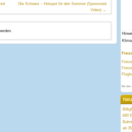
red
Die Schweiz – Hotspot für den Sommer (Sponsored
Video)
→
werden.
Hinwe
Klima
Freize
Freize
Freiz
Flugha
Bei den 
Neu
Billi
600 
Bahnt
ab 35