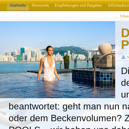
Startseite
Reiseziele
Empfehlungen und Ratgeber
100Urlaubszi
Urla
D
P
D
d
un
beantwortet: geht man nun n
oder dem Beckenvolumen? Zwei