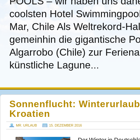
POOLS – wir haben uns dahe
coolsten Hotel Swimmingpool
Mar, Chile Als Weltrekord-Ha
gemeinhin die gigantische Po
Algarrobo (Chile) zur Ferien
künstliche Lagune...
Sonnenflucht: Winterurlau
Kroatien
MR. URLAUB
15. DEZEMBER 2016
Der Winter in Deutschla