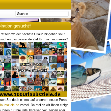
piration gesucht?
 rätseln wo der nächste Urlaub hingehen soll?
suchen das passende Ziel für Ihre Traumreise?
uen Sie doch einmal auf unserem neuen Portal
laubsziele.de
vorbei. Da stellen wir Ihnen einige
le Ideen für Ihre Urlaubsreisen vor, zeigen aber