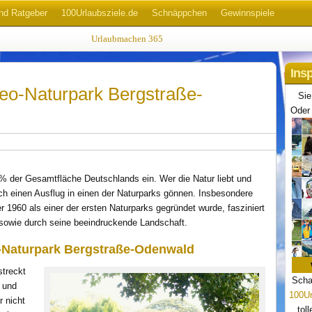
nd Ratgeber
100Urlaubsziele.de
Schnäppchen
Gewinnspiele
Urlaubmachen 365
Ins
d
Geo-Naturpark Bergstraße-
Sie
Oder 
 der Gesamtfläche Deutschlands ein. Wer die Natur liebt und
sich einen Ausflug in einen der Naturparks gönnen. Insbesondere
 1960 als einer der ersten Naturparks gegründet wurde, fasziniert
sowie durch seine beeindruckende Landschaft.
-Naturpark Bergstraße-Odenwald
treckt
Scha
 und
100Ur
 nicht
tol