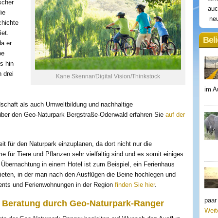
scher
auc
ie
neu
hichte
et.
Beli
a er
be
s hin
 drei
Kane Skennar/Digital Vision/Thinkstock
im A
schaft als auch Umweltbildung und nachhaltige
über den Geo-Naturpark Bergstraße-Odenwald erfahren Sie
auf der
it für den Naturpark einzuplanen, da dort nicht nur die
für Tiere und Pflanzen sehr vielfältig sind und es somit einiges
r Übernachtung in einem Hotel ist zum Beispiel, ein Ferienhaus
eten, in der man nach den Ausflügen die Beine hochlegen und
ents und Ferienwohnungen in der Region
finden Sie hier
.
paar
e Beratung durch Geo-Naturpark-Ranger
Weit