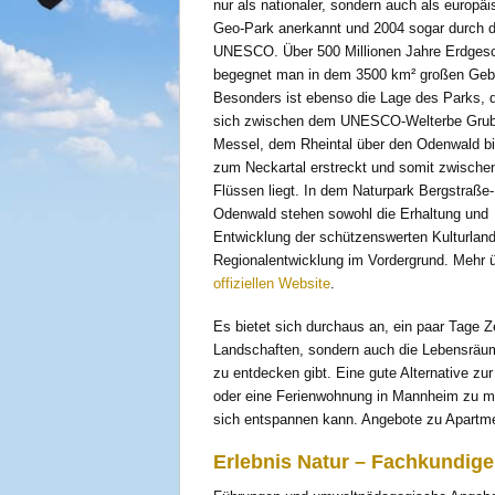
nur als nationaler, sondern auch als europäi
Geo-Park anerkannt und 2004 sogar durch d
UNESCO. Über 500 Millionen Jahre Erdgesc
begegnet man in dem 3500 km² großen Gebi
Besonders ist ebenso die Lage des Parks, d
sich zwischen dem UNESCO-Welterbe Gru
Messel, dem Rheintal über den Odenwald bi
zum Neckartal erstreckt und somit zwischen
Flüssen liegt. In dem Naturpark Bergstraße-
Odenwald stehen sowohl die Erhaltung und
Entwicklung der schützenswerten Kulturland
Regionalentwicklung im Vordergrund. Mehr 
offiziellen Website
.
Es bietet sich durchaus an, ein paar Tage Ze
Landschaften, sondern auch die Lebensräume 
zu entdecken gibt. Eine gute Alternative zu
oder eine Ferienwohnung in Mannheim zu mi
sich entspannen kann. Angebote zu Apartm
Erlebnis Natur – Fachkundig