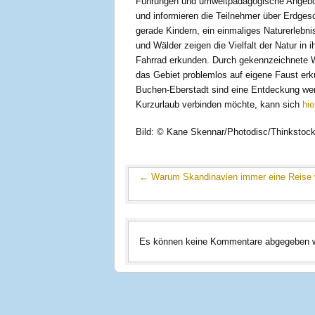
Führungen und umweltpädagogische Angebot
und informieren die Teilnehmer über Erdgesc
gerade Kindern, ein einmaliges Naturerlebn
und Wälder zeigen die Vielfalt der Natur in
Fahrrad erkunden. Durch gekennzeichnete 
das Gebiet problemlos auf eigene Faust erk
Buchen-Eberstadt sind eine Entdeckung wer
Kurzurlaub verbinden möchte, kann sich
hie
Bild: © Kane Skennar/Photodisc/Thinkstoc
←
Warum Skandinavien immer eine Reise w
Es können keine Kommentare abgegeben 