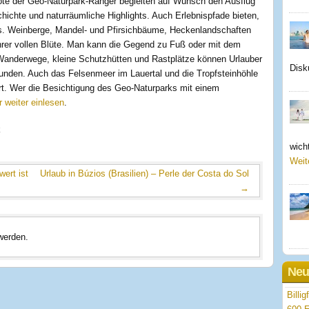
e der Geo-Naturpark-Ranger begleiten auf Wunsch den Ausflug
hichte und naturräumliche Highlights. Auch Erlebnispfade bieten,
is. Weinberge, Mandel- und Pfirsichbäume, Heckenlandschaften
 ihrer vollen Blüte. Man kann die Gegend zu Fuß oder mit dem
Wanderwege, kleine Schutzhütten und Rastplätze können Urlauber
Disk
unden. Auch das Felsenmeer im Lauertal und die Tropfsteinhöhle
t. Wer die Besichtigung des Geo-Naturparks mit einem
r weiter einlesen
.
k
wicht
Weit
ert ist
Urlaub in Búzios (Brasilien) – Perle der Costa do Sol
→
werden.
Neu
Billi