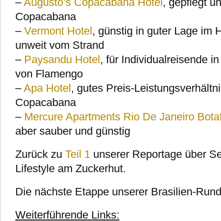
–
Augusto’s Copacabana Hotel
, gepflegt u
Copacabana
–
Vermont Hotel
, günstig in guter Lage im
unweit vom Strand
–
Paysandu Hotel
, für Individualreisende 
von Flamengo
–
Apa Hotel
, gutes Preis-Leistungsverhältn
Copacabana
–
Mercure Apartments Rio De Janeiro Bota
aber sauber und günstig
Zurück zu
Teil 1
unserer Reportage über S
Lifestyle am Zuckerhut.
Die nächste Etappe unserer Brasilien-Rund
Weiterführende Links: