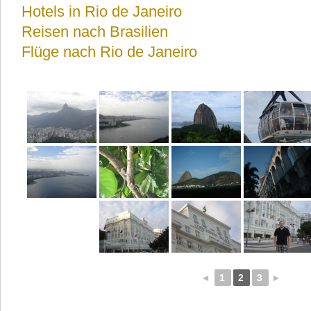
Hotels in Rio de Janeiro
Reisen nach Brasilien
Flüge nach Rio de Janeiro
◄
1
2
3
►