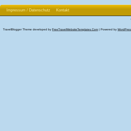
Impressum / Datenschutz
Kontakt
TravelBlogger Theme developed by
FreeTravelWebsiteTemplates.com
| Powered by
WordPres