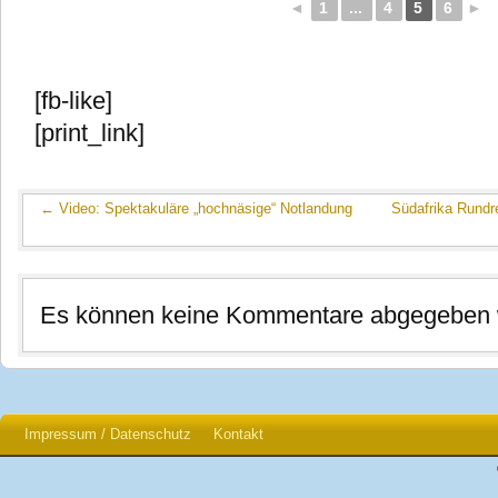
◄
1
...
4
5
6
►
[fb-like]
[print_link]
←
Video: Spektakuläre „hochnäsige“ Notlandung
Südafrika Rundre
Es können keine Kommentare abgegeben 
Impressum / Datenschutz
Kontakt