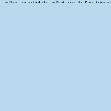
TravelBlogger Theme developed by
FreeTravelWebsiteTemplates.com
| Powered by
WordPres