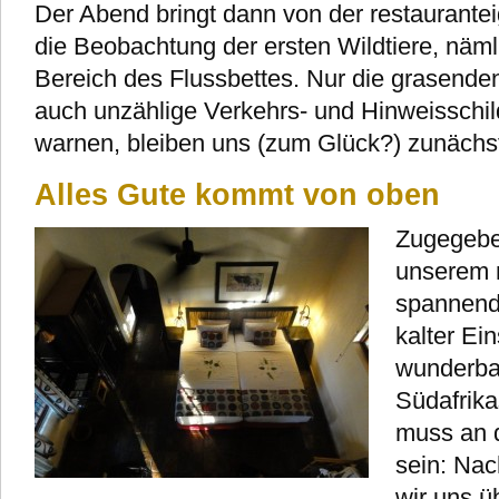
Der Abend bringt dann von der restaurante
die Beobachtung der ersten Wildtiere, nämli
Bereich des Flussbettes. Nur die grasende
auch unzählige Verkehrs- und Hinweisschil
warnen, bleiben uns (zum Glück?) zunächst
Alles Gute kommt von oben
Zugegeben
unserem 
spannend
kalter Ein
wunderba
Südafrika
muss an d
sein: Nac
wir uns ü