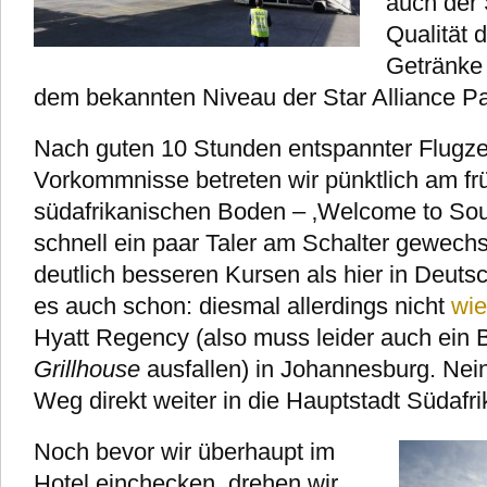
auch der 
Qualität 
Getränke 
dem bekannten Niveau der Star Alliance Pa
Nach guten 10 Stunden entspannter Flugze
Vorkommnisse betreten wir pünktlich am f
südafrikanischen Boden – ‚Welcome to Sout
schnell ein paar Taler am Schalter gewechs
deutlich besseren Kursen als hier in Deuts
es auch schon: diesmal allerdings nicht
wie
Hyatt Regency (also muss leider auch ein
Grillhouse
ausfallen) in Johannesburg. Nein
Weg direkt weiter in die Hauptstadt Südafri
Noch bevor wir überhaupt im
Hotel einchecken, drehen wir