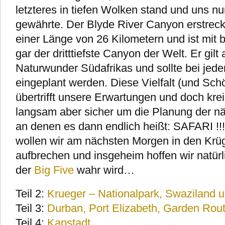
letzteres in tiefen Wolken stand und uns nu
gewährte. Der Blyde River Canyon erstreckt
einer Länge von 26 Kilometern und ist mit 
gar der dritttiefste Canyon der Welt. Er gilt
Naturwunder Südafrikas und sollte bei jede
eingeplant werden. Diese Vielfalt (und Schö
übertrifft unsere Erwartungen und doch kr
langsam aber sicher um die Planung der n
an denen es dann endlich heißt: SAFARI !!! 
wollen wir am nächsten Morgen in den Krüg
aufbrechen und insgeheim hoffen wir natürl
der
Big Five
wahr wird…
Teil 2:
Krueger – Nationalpark, Swaziland 
Teil 3:
Durban, Port Elizabeth, Garden Rou
Teil 4:
Kapstadt