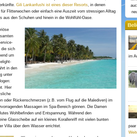
erkünfte.
Gili Lankanfushi ist eines dieser Resorts
, in denen
auc
 für Flitterwochen oder einfach eine Auszeit vom stressigen Alltag
neu
s aus den Schuhen und hinein in die Wohlfühl-Oase.
Beli
uriöse
gesamten
ervice-
 die sich
mmend um
im A
light-
hrt in den
g unter
logen:
t. Hier
sliche
en oder Rückenschmerzen (z.B. vom Flug auf die Malediven) im
 hervorragenden Massagen im Spa-Bereich gönnen. Die Damen
solutes Wohlbefinden und Entspannung. Während den
e Glasscheibe auf ein kleines Korallenriff mit vielen bunten
r Villa über dem Wasser errichtet.
paar
Weit