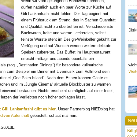
Wenn wir vom gelungenen Handwerk sprechen,
dürfen natürlich auch ein paar Worte zur Küche auf
Gili Lankanfushi nicht fehlen. Der Tag beginnt mit
einem Frühstück am Strand, das in Sachen Quantität
und Qualität nicht zu übertreffen ist. Verschiedenste
Disk
Backwaren, kalte und warme Leckereien, selbst
feinste Wurste steht im Design-Weinkeller gekühlt zur
Verfügung und auf Wunsch werden weitere delikate
Speisen zubereitet. Das Buffet im Hauptrestaurant
erreicht mittags und abends ebenfalls ein
ls (sog. „Destination Dinings“) für besondere kulinarische
wicht
ann zum Beispiel ein Dinner mit Livemusik zum Vollmond sein
Weit
sortinsel „One Palm Island“. Nach dem Essen können Gäste es
achen und im „Jungle Cinema“ aktuelle Blockbuster zu warmen
einwand bestaunen. Nichts erscheint unmöglich auf einer Insel,
Herzen der Verliebten noch höher schlagen lässt.
Gili Lankanfushi gibt es hier
. Unser Partnerblog NIEDblog hat
diven Aufenthalt
gebastelt, schaut mal rein:
Neu
ESu0LdE
Billi