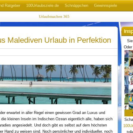
nd Ratgeber
100Urlaubsziele.de
Schnäppchen
Gewinnspiele
Urlaubmachen 365
Ins
us Malediven Urlaub in Perfektion
Sie
Oder 
der erwartet in aller Regel einen gewissen Grad an Luxus und
die kleinen Inseln im Indischen Ozean eigentlich alle, haben sich
Scha
radies angesiedelt. Und doch gibt es selbst auf dem höchsten
100Ur
er Hand zu weisen sind. Noch persönlicher und individueller, noch
tol