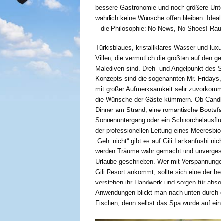
bessere Gastronomie und noch größere Unt
wahrlich keine Wünsche offen bleiben. Ideal
– die Philosophie: No News, No Shoes! Rau
Türkisblaues, kristallklares Wasser und lux
Villen, die vermutlich die größten auf den 
Malediven sind. Dreh- und Angelpunkt des S
Konzepts sind die sogenannten Mr. Fridays,
mit großer Aufmerksamkeit sehr zuvorko
die Wünsche der Gäste kümmern. Ob Candle
Dinner am Strand, eine romantische Bootsfa
Sonnenuntergang oder ein Schnorchelausflu
der professionellen Leitung eines Meeresbio
„Geht nicht“ gibt es auf Gili Lankanfushi nich
werden Träume wahr gemacht und unverges
Urlaube geschrieben. Wer mit Verspannung
Gili Resort ankommt, sollte sich eine der
verstehen ihr Handwerk und sorgen für ab
Anwendungen blickt man nach unten durch ein
Fischen, denn selbst das Spa wurde auf eine