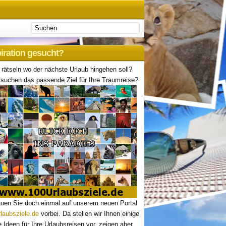
piration gesucht?
 rätseln wo der nächste Urlaub hingehen soll?
suchen das passende Ziel für Ihre Traumreise?
uen Sie doch einmal auf unserem neuen Portal
laubsziele.de
vorbei. Da stellen wir Ihnen einige
le Ideen für Ihre Urlaubsreisen vor, zeigen aber