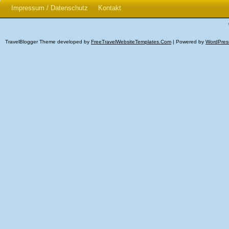
Impressum / Datenschutz
Kontakt
TravelBlogger Theme developed by
FreeTravelWebsiteTemplates.com
| Powered by
WordPres